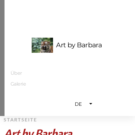
Art by Barbara
Über
Galerie
DE
STARTSEITE
Art by Barbara